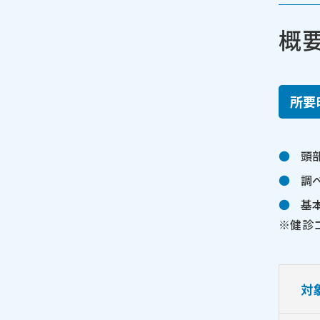
概
所要
頭
調
基
※健診
対