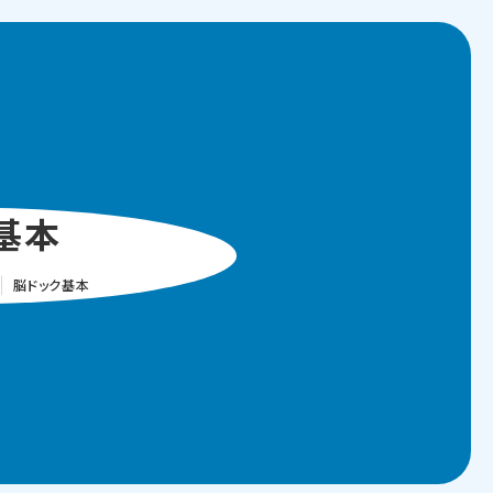
基本
脳ドック基本